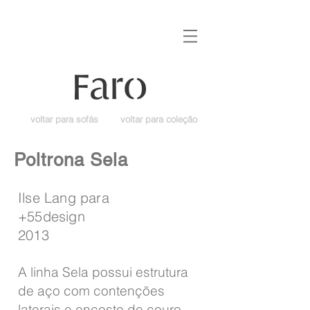
voltar para sofás
voltar para coleção
Poltrona Sela
Ilse Lang para
+55design
2013
A linha Sela possui estrutura
de aço com contenções
laterais e encosto de couro